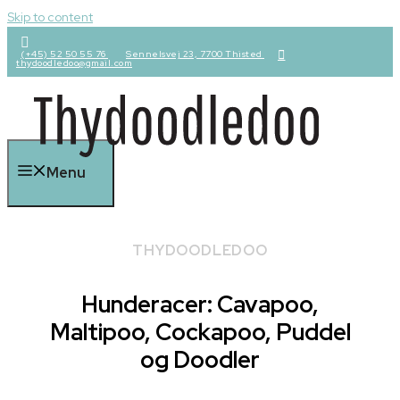
Skip to content
(+45) 52 50 55 76
Sennelsvej 23, 7700 Thisted
thydoodledoo@gmail.com
Menu
THYDOODLEDOO
Hunderacer: Cavapoo,
Maltipoo, Cockapoo, Puddel
og Doodler