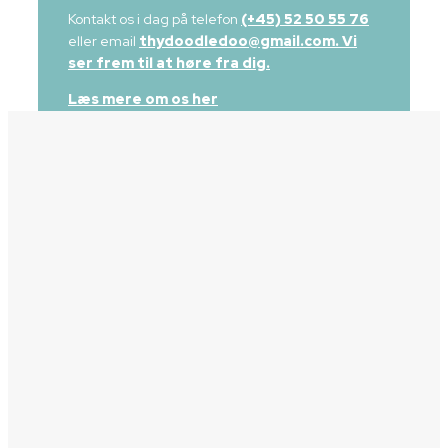
Kontakt os i dag på telefon
(+45) 52 50 55 76
eller email
thydoodledoo@gmail.com
. Vi
ser frem til at høre fra dig.
Læs mere om os her