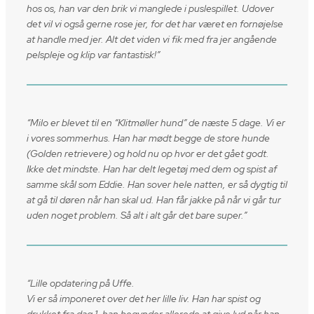
hos os, han var den brik vi manglede i puslespillet. Udover
det vil vi også gerne rose jer, for det har været en fornøjelse
at handle med jer. Alt det viden vi fik med fra jer angående
pelspleje og klip var fantastisk!”
“Milo er blevet til en “Klitmøller hund” de næste 5 dage. Vi er
i vores sommerhus. Han har mødt begge de store hunde
(Golden retrievere) og hold nu op hvor er det gået godt.
Ikke det mindste. Han har delt legetøj med dem og spist af
samme skål som Eddie. Han sover hele natten, er så dygtig til
at gå til døren når han skal ud. Han får jakke på når vi går tur
uden noget problem. Så alt i alt går det bare super.”
“Lille opdatering på Uffe.
Vi er så imponeret over det her lille liv. Han har spist og
drukket fra dag 1, han begynder allerede at give lyd når han