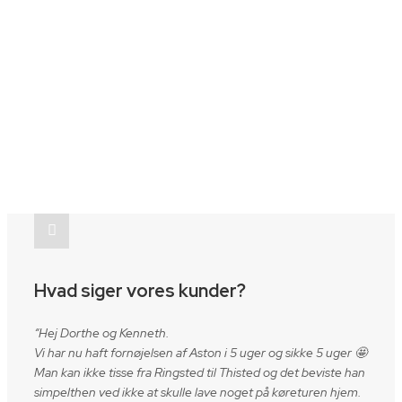
Læs mere her
Hvad siger vores kunder?
“Hej Dorthe og Kenneth.
Vi har nu haft fornøjelsen af Aston i 5 uger og sikke 5 uger 🤩
Man kan ikke tisse fra Ringsted til Thisted og det beviste han
simpelthen ved ikke at skulle lave noget på køreturen hjem.