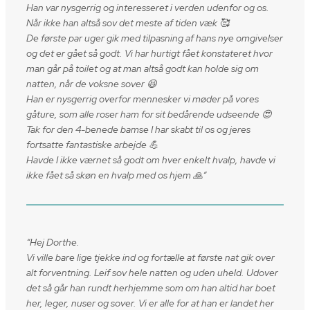
Han var nysgerrig og interesseret i verden udenfor og os.
Når ikke han altså sov det meste af tiden væk 🥰
De første par uger gik med tilpasning af hans nye omgivelser
og det er gået så godt. Vi har hurtigt fået konstateret hvor
man går på toilet og at man altså godt kan holde sig om
natten, når de voksne sover 😆
Han er nysgerrig overfor mennesker vi møder på vores
gåture, som alle roser ham for sit bedårende udseende 😍
Tak for den 4-benede bamse I har skabt til os og jeres
fortsatte fantastiske arbejde 💪
Havde I ikke værnet så godt om hver enkelt hvalp, havde vi
ikke fået så skøn en hvalp med os hjem 🙏
“
“Hej Dorthe.
Vi ville bare lige tjekke ind og fortælle at første nat gik over
alt forventning. Leif sov hele natten og uden uheld. Udover
det så går han rundt herhjemme som om han altid har boet
her, leger, nuser og sover. Vi er alle for at han er landet her