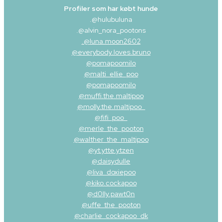
Profiler som har købt hunde
.@
hulubuluna
.@alvin_nora_pootons
.@
luna.moon2602
@
everybody.loves.bruno
@pomapoomilo
@malti_ellie_poo
@pomapoomilo
@muffi.the.maltipoo
@molly.the.maltipoo_
@fifi_poo_
@merle_the_pooton
@walther_the_maltipoo
@yt.ytte.ytzen
@daisydulle
@liva_doxiepoo
@kiko.cockapoo
@d0lly.pawt0n
@uffe_the_pooton
@charlie_cockapoo_dk