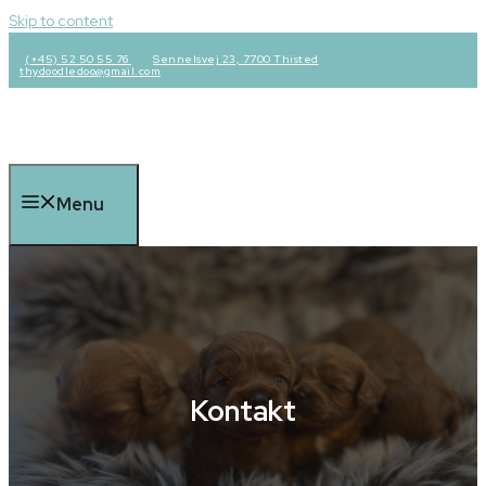
Skip to content
(+45) 52 50 55 76
Sennelsvej 23, 7700 Thisted
thydoodledoo@gmail.com
Menu
Kontakt