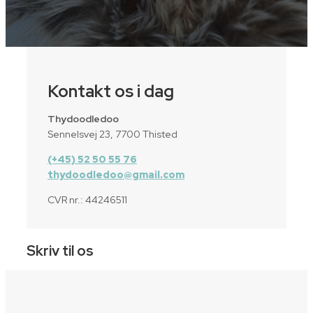
Kontakt os i dag
Thydoodledoo
Sennelsvej 23, 7700 Thisted
(+45) 52 50 55 76
thydoodledoo@gmail.com
CVR nr.: 44246511
Skriv til os