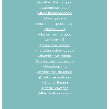
@walther_themaltipoo
@walther.cavapoo.f1
@frida.thelabradoodle
@hugo.preem
@b
alou.maltipooteacup
@benji_2920
@karen_my.maltipoo
@ebbamus1
@carlo_the_pooton
@
nuka.the.goldendoodle
@
bambi_toymaltipoo
@
minni_maltipooteacup
@
lifeofkrumme
@thilde_the_doxiepoo
@Carlo.the.maltipoo
@
Charlie_Pooton
@berte_cavapoo
@
the_maltipoo_cody