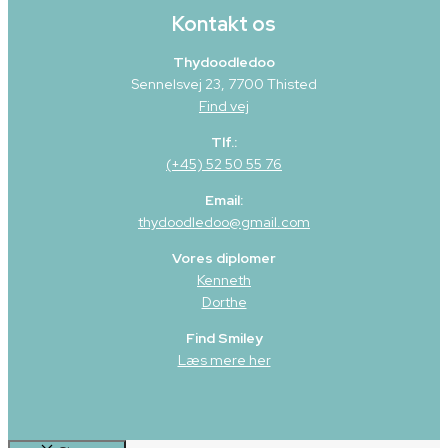
Kontakt os
Thydoodledoo
Sennelsvej 23, 7700 Thisted
Find vej
Tlf.:
(+45) 52 50 55 76
Email:
thydoodledoo@gmail.com
Vores diplomer
Kenneth
Dorthe
Find Smiley
Læs mere her